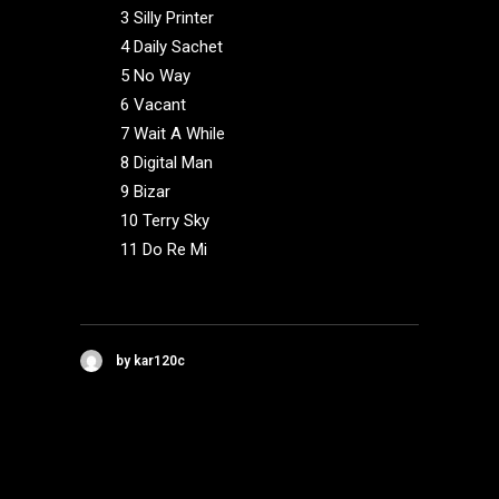
3 Silly Printer
4 Daily Sachet
5 No Way
6 Vacant
7 Wait A While
8 Digital Man
9 Bizar
10 Terry Sky
11 Do Re Mi
by kar120c